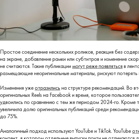
Простое соединение нескольких роликов, реакция без соде
на экране, добавление рамки или субтитров и изменение ск
не считаются. Такие публикации
могут реже появляться
в лент
размещающие неоригинальные материалы, рискуют потерять 
Изменения уже
отразились
на структуре рекомендаций. Во в
оригинальных Reels на Facebook и время, которое пользоват
удвоились по сравнению с тем же периодом 2024-го. Кроме т
увеличила долю оригинальных публикаций среди рекомендаций
до 75%.
Аналогичный подход используют YouTube и TikTok. YouTube
от
контент, в котором отдельные выпуски почти не отличаются д