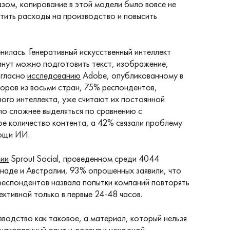
зом, копирование в этой модели было вовсе не
ить расходы на производство и повысить
илась. Генеративный искусственный интеллект
минут можно подготовить текст, изображение,
огласно
исследованию
Adobe, опубликованному в
оров из восьми стран, 75% респондентов,
ого интеллекта, уже считают их постоянной
ло сложнее выделяться по сравнению с
е количество контента, а 42% связали проблему
мощи ИИ.
нии
Sprout Social, проведенном среди 4044
наде и Австралии, 93% опрошенных заявили, что
респондентов назвала попытки компаний повторять
ктивной только в первые 24-48 часов.
зводство как таковое, а материал, который нельзя
 накопленный опыт и доступ к исходной