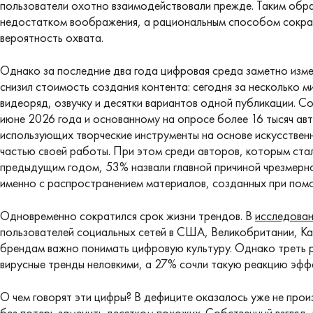
пользователи охотно взаимодействовали прежде. Таким обра
недостатком воображения, а рациональным способом сократ
вероятность охвата.
Однако за последние два года цифровая среда заметно измен
снизил стоимость создания контента: сегодня за несколько 
видеоряд, озвучку и десятки вариантов одной публикации. С
июне 2026 года и основанному на опросе более 16 тысяч авт
использующих творческие инструменты на основе искусственн
частью своей работы. При этом среди авторов, которым ста
предыдущим годом, 53% назвали главной причиной чрезмерно
именно с распространением материалов, созданных при по
Одновременно сократился срок жизни трендов. В
исследова
пользователей социальных сетей в США, Великобритании, Ка
брендам важно понимать цифровую культуру. Однако треть 
вирусные тренды неловкими, а 27% сочли такую реакцию эффе
О чем говорят эти цифры? В дефиците оказалось уже не прои
без потерь заменить десятком похожих. Собственный взгляд,