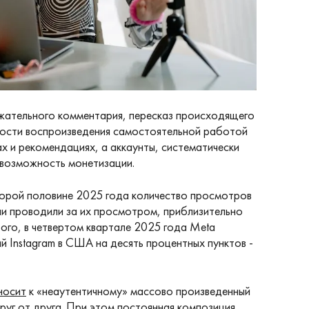
ржательного комментария, пересказ происходящего
орости воспроизведения самостоятельной работой
ах и рекомендациях, а аккаунты, систематически
возможность монетизации.
торой половине 2025 года количество просмотров
ели проводили за их просмотром, приблизительно
ого, в четвертом квартале 2025 года Meta
 Instagram в США на десять процентных пунктов -
носит
к «неаутентичному» массово произведенный
руг от друга. При этом постоянная композиция,